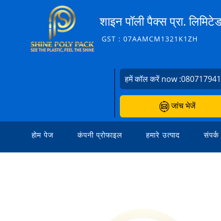
शाइन पॉली पैक्स प्रा. लिमिटे
GST : 07AAMCM1321K1ZH
हमें कॉल करें now :
08071794
जांच भेजें
होम पेज
कंपनी प्रोफाइल
हमारे उत्पाद
संपर्क