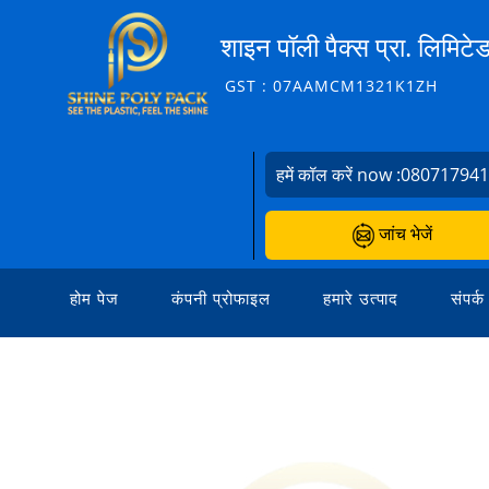
शाइन पॉली पैक्स प्रा. लिमिटे
GST : 07AAMCM1321K1ZH
हमें कॉल करें now :
08071794
जांच भेजें
होम पेज
कंपनी प्रोफाइल
हमारे उत्पाद
संपर्क