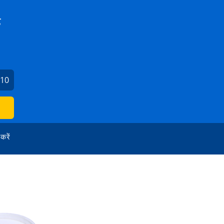
ड
110
 करें