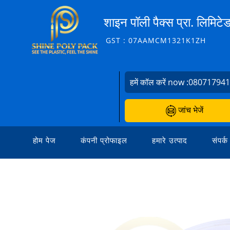
शाइन पॉली पैक्स प्रा. लिमिटे
GST : 07AAMCM1321K1ZH
हमें कॉल करें now :
08071794
जांच भेजें
होम पेज
कंपनी प्रोफाइल
हमारे उत्पाद
संपर्क